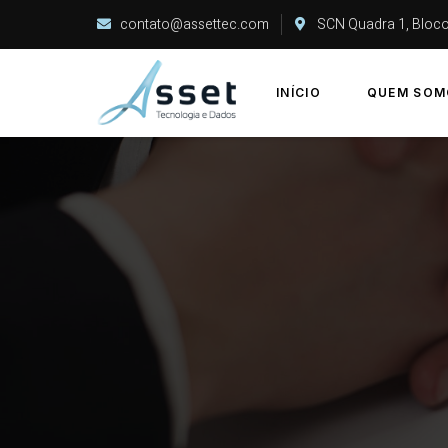
contato@assettec.com
SCN Quadra 1, Bloco C
INÍCIO
QUEM SOM