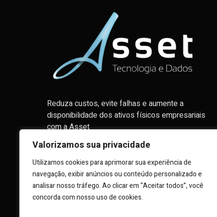
Reduza custos, evite falhas e aumente a
disponibilidade dos ativos físicos empresariais
com a Asset
Valorizamos sua privacidade
Endereço: SCN Quadra 1, Bloco C, Sala 1003,
Utilizamos cookies para aprimorar sua experiência de
Edifício Brasília Trade Center - Brasília - DF
navegação, exibir anúncios ou conteúdo personalizado e
CEP: 70711-902
analisar nosso tráfego. Ao clicar em “Aceitar todos”, você
contato@assettec.com
concorda com nosso uso de cookies.
+55 61 3964-2747