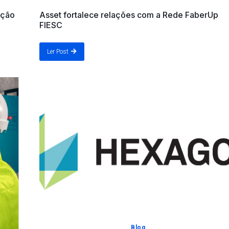
nção
Asset fortalece relações com a Rede FaberUp
FIESC
Ler Post
Blog