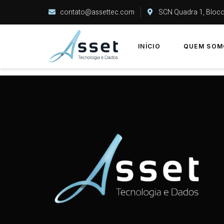
contato@assettec.com
SCN Quadra 1, Bloco C
INÍCIO
QUEM SOM